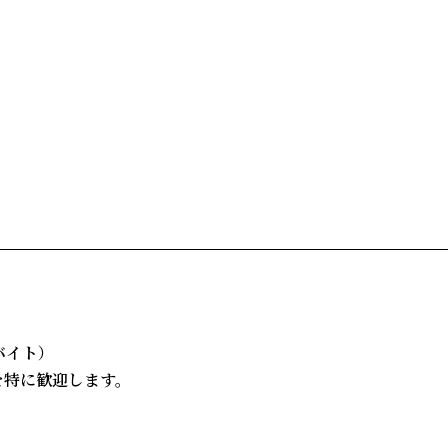
た
バイト）
を特に歓迎します。