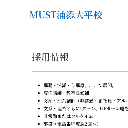
2019春沖縄県浦添市大平（伊祖）にオープンし
予備校
MUST浦添大平校
採用情報
那覇・浦添・与那原、、、で展開。
専任講師・教室長候補
文系・理系講師（非常勤・正社員・アル
文系・理系ともにIターン、UPターン組
非常勤またはフルタイム
事務（電話番程度週2回〜）